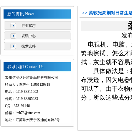
>> 柔软光亮剂对日常生
新闻资讯 News
行业状态
发布
资讯中心
电视机、电脑、
技术支持
繁地擦拭。怎么才
拭，灰尘就不容易
联系我们 Contact Us
具体做法是：把
常州信安达纤维织品销售有限公司
布浸透，因为电器
联系人：李先生 15961129818
可以了。由于衣物
电话：0519-88811992
分，所以这些成分
传真：0519-88805233
QQ：373191446
邮箱：lmh73@sina.com
地址：江苏常州天宁区浦前东路8号